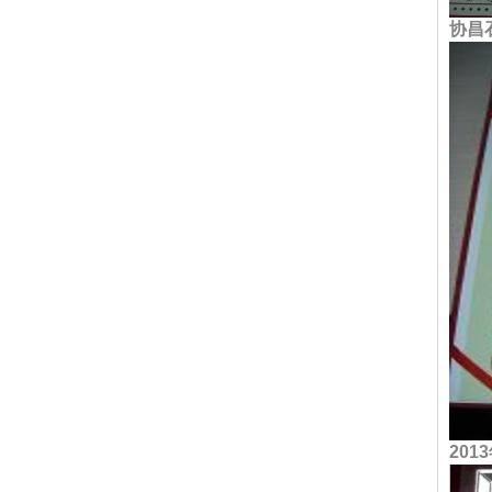
协昌
20