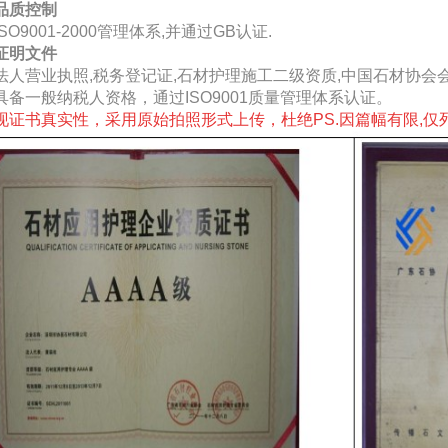
品质控制
SO9001-2000管理体系,并通过GB认证.
证明文件
法人营业执照,税务登记证,石材护理施工二级资质,中国石材协会
具备一般纳税人资格，通过ISO9001质量管理体系认证。
现证书真实性，采用原始拍照形式上传，杜绝PS.
因篇幅有限,仅