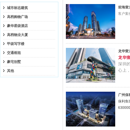
前海壹
城市标志建筑
客户案
高档购物广场
豪华星级酒店
高档物业大厦
甲级写字楼
龙华壹
交通枢纽
龙华
豪宅别墅
深圳的
心上
其他
广州保
保利鱼
630