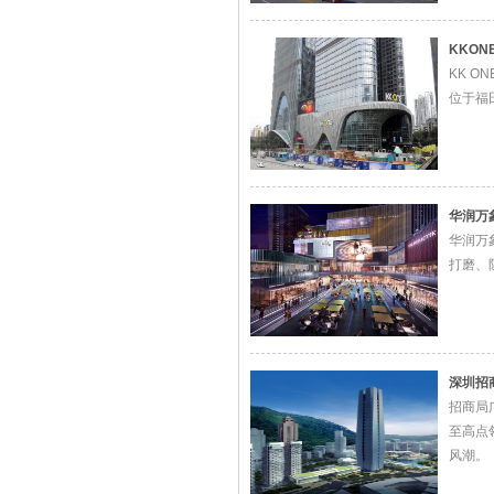
KKON
KK 
位于福
华润万
华润万
打磨、
深圳招
招商局
至高点
风潮。