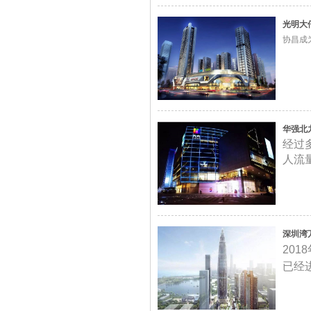
光明大
协昌成
华强北
经过
人流
深圳湾
20
已经