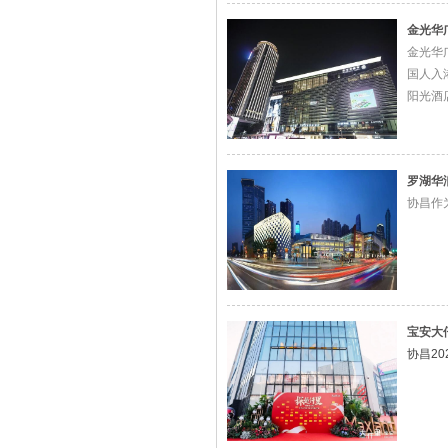
金光华
金光华
国人入
阳光酒
罗湖华
协昌作
宝安大
协昌20