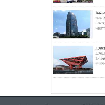
京基10
协昌石材
Cent
我国广
中国建
业投资
上海世
上海世
文化的
动”三
化的进
延的“