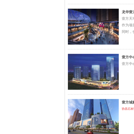
龙华壹
壹方天
作为项
同时，
壹方天
相信随
壹方中
壹方中
壹方城
协昌石材