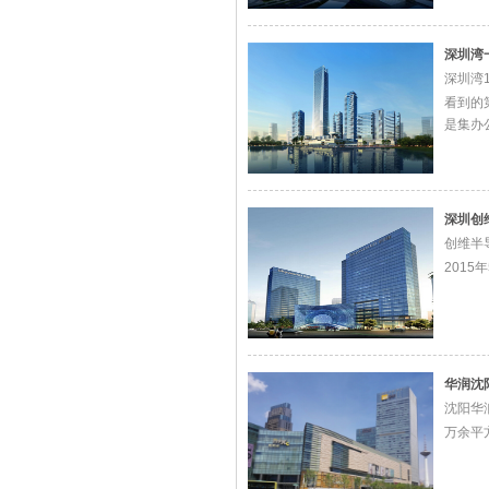
深圳湾
深圳湾
看到的
是集办
积358
协昌石
深圳创
创维半
201
华润沈
沈阳华
万余平