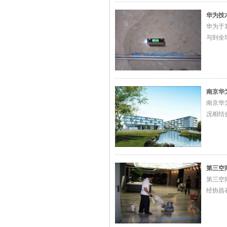
华为技
华为于
与到全
南京华
南京华
况相结合
第三空
第三空
经协昌