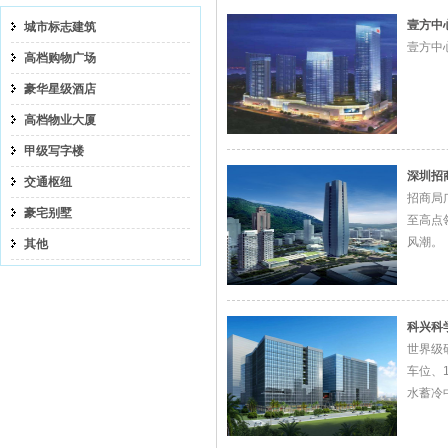
壹方中
城市标志建筑
壹方中
高档购物广场
豪华星级酒店
高档物业大厦
甲级写字楼
深圳招
交通枢纽
招商局
豪宅别墅
至高点
风潮。
其他
科兴科
世界级
车位、1
水蓄冷
项目地